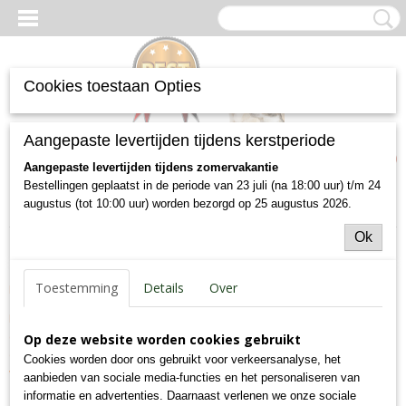
Cookies toestaan Opties
Inloggen
Registreren
UW WINKELWAGEN
Aangepaste levertijden tijdens kerstperiode
Geen producten
(0)
Aangepaste levertijden tijdens zomervakantie
Bestellingen geplaatst in de periode van 23 juli (na 18:00 uur) t/m 24
augustus (tot 10:00 uur) worden bezorgd op 25 augustus 2026.
Home
> Gastenboek
Ok
Gastenboek
Toestemming
Details
Over
Beste shoppagina-eigenaar,
Dit is de standaard gastenboekpagina die u kunt gebruiken in uw
eigen webshop! Het enige wat u hoeft te doen is onder het tabje Menu
Op deze website worden cookies gebruikt
opties 'Toon in menu' op Ja te zetten en natuurlijk deze tekst te
Cookies worden door ons gebruikt voor verkeersanalyse, het
vervangen door uw eigen tekst.
aanbieden van sociale media-functies en het personaliseren van
informatie en advertenties. Daarnaast verlenen we onze sociale