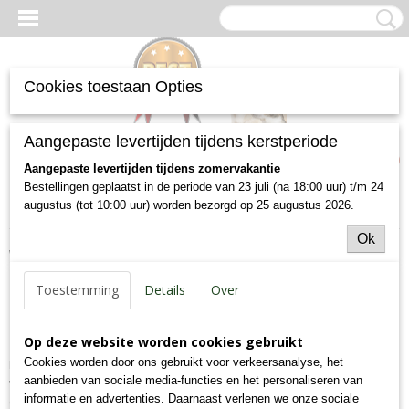
Cookies toestaan Opties
Inloggen
Registreren
UW WINKELWAGEN
Aangepaste levertijden tijdens kerstperiode
Geen producten
(0)
Aangepaste levertijden tijdens zomervakantie
Bestellingen geplaatst in de periode van 23 juli (na 18:00 uur) t/m 24
augustus (tot 10:00 uur) worden bezorgd op 25 augustus 2026.
Home
> Over ons
Ok
Welkom bij Best
Toestemming
Details
Over
Dierenvoeding!
Op deze website worden cookies gebruikt
Cookies worden door ons gebruikt voor verkeersanalyse, het
Best dierenvoeding is een merk honden- en kattenvoer wat exclusief
aanbieden van sociale media-functies en het personaliseren van
via deze webshop te koop is. Kwalitatief doet dit voer niet onder voor
informatie en advertenties. Daarnaast verlenen we onze sociale
de bekende A-merken, maar wordt geleverd voor een lagere prijs.