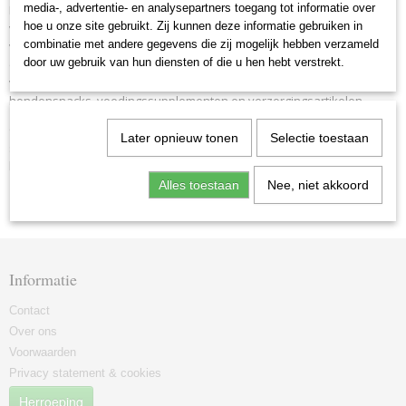
media-, advertentie- en analysepartners toegang tot informatie over
Door het ruime assortiment is er voor elke levensfase genoeg keuze
hoe u onze site gebruikt. Zij kunnen deze informatie gebruiken in
voor uw hond of kat. Voor honden en katten die last hebben van
combinatie met andere gegevens die zij mogelijk hebben verzameld
voedselovergevoeligheid/allergieën (huid, vacht of darm) leveren we
door uw gebruik van hun diensten of die u hen hebt verstrekt.
ook graanvrij en gehydrolyseerd voer en voor katten ook anti-struvite
voer tegen blaasgruis. In ons assortiment hebben we ook
hondensnacks, voedingssupplementen en verzorgingsartikelen.
Onze producten worden in Nederland zonder geur-, kleur of
Later opnieuw tonen
Selectie toestaan
smaakstoffen geproduceerd en voldoen aan de strenge
kwaliteitsnormen GMP+ en IFS.
Alles toestaan
Nee, niet akkoord
Informatie
Contact
Over ons
Voorwaarden
Privacy statement & cookies
Herroeping