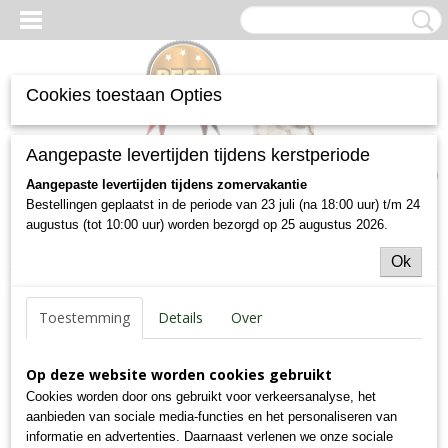
Cookies toestaan Opties
Inloggen
Registreren
UW WINKELWAGEN
Aangepaste levertijden tijdens kerstperiode
Geen producten
(0)
Aangepaste levertijden tijdens zomervakantie
Bestellingen geplaatst in de periode van 23 juli (na 18:00 uur) t/m 24
augustus (tot 10:00 uur) worden bezorgd op 25 augustus 2026.
Home
>
Hondenvoer
>
Krokante brokken
>
Premium Puppy
(Grote Rassen)
Ok
Toestemming
Details
Over
Op deze website worden cookies gebruikt
Cookies worden door ons gebruikt voor verkeersanalyse, het
aanbieden van sociale media-functies en het personaliseren van
informatie en advertenties. Daarnaast verlenen we onze sociale