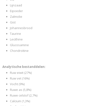
Lijnzaad
Eipoeder
Zalmolie
Gist
Johannesbrood
Taurine
Lecithine
Glucosamine
Chondroïtine
Analytische bestanddelen:
Ruw eiwit (27%)
Ruw vet (16%)
Vocht (9%)
Ruwe as (5,8%)
Ruwe celstof (2,7%)
Calcium (1,3%)