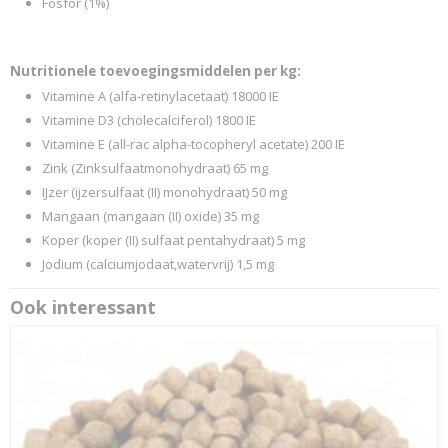
Fosfor (1%)
Nutritionele toevoegingsmiddelen per kg:
Vitamine A (alfa-retinylacetaat) 18000 IE
Vitamine D3 (cholecalciferol) 1800 IE
Vitamine E (all-rac alpha-tocopheryl acetate) 200 IE
Zink (Zinksulfaatmonohydraat) 65 mg
IJzer (ijzersulfaat (II) monohydraat) 50 mg
Mangaan (mangaan (II) oxide) 35 mg
Koper (koper (II) sulfaat pentahydraat) 5 mg
Jodium (calciumjodaat,watervrij) 1,5 mg
Ook interessant